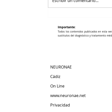
Escribir un comentario...
Vitamina D y riesgo vascular
Importante
:
Todos los contenidos publicados en esta we
sustitutos del diagnóstico y tratamiento méd
NEURONAE
Cádiz​
​On Line
www.neuronae.net
Privacidad