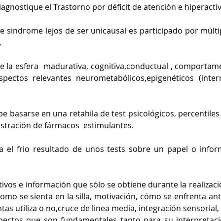
diagnostique el Trastorno por déficit de atención e hiperact
te sindrome lejos de ser unicausal es participado por múltip
.
 la esfera  madurativa, cognitiva,conductual , comportame
ectos relevantes neurometabólicos,epigenéticos (interr
e basarse en una retahila de test psicológicos, percentiles y
stración de fármacos  estimulantes. 
a el frio resultado de unos tests sobre un papel o inform
ivos e información que sólo se obtiene durante la realizaci
como se sienta en la silla, motivación, cómo se enfrenta ant
as utiliza o no,cruce de linea media, integración sensorial, 
spectos que son fundamentales tanto para su interpretaci