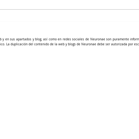
Microbiota intestinal en el
TDAH
b y en sus apartados y blog, así como en redes sociales de Neuronae son puramente infor
ico. La duplicación del contenido de la web y blogs de Neuronae debe ser autorizada por esc