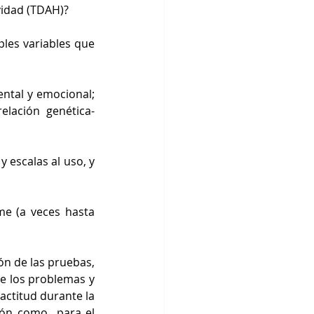
ividad (TDAH)?
les variables que 
ntal y emocional; 
elación genética-
 escalas al uso, y 
e (a veces hasta 
ón de las pruebas, 
e los problemas y 
actitud durante la 
ón como  para el 