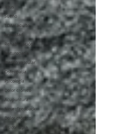
Ictus
Sueño
TDAH adulto
Ansiedad
Rehabilitación
Naturopatía
Riesgo vascular
Osteopatía
Psicología
Dolor crónico
Acupuntura
Neurofeedback
Dolor crónico
Fisioterapia