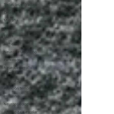
Todas las entradas
Cefalea
Migraña
Estres
TDAH
Alzheimer
Neurometabolismo
Parkinson
Neurodesarrollo
Infantil
Omega 3
Atención temprana
Insomnio
Neuropsicología
Aprendizaje escolar