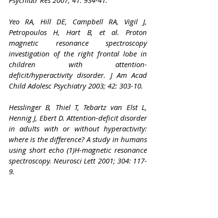
Psychiatr Res 2007; 41: 934-41.
Yeo RA, Hill DE, Campbell RA, Vigil J, 
Petropoulos H, Hart B, et al. Proton 
magnetic resonance spectroscopy 
investigation of the right frontal lobe in 
children with attention-
deficit/hyperactivity disorder. J Am Acad 
Child Adolesc Psychiatry 2003; 42: 303-10.
Hesslinger B, Thiel T, Tebartz van Elst L, 
Hennig J, Ebert D. Attention-deficit disorder 
in adults with or without hyperactivity: 
where is the difference? A study in humans 
using short echo (1)H-magnetic resonance 
spectroscopy. Neurosci Lett 2001; 304: 117-
9.