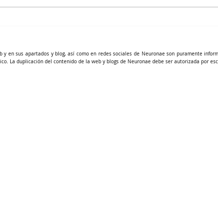
Apnea sueño infantil y
cognición
b y en sus apartados y blog, así como en redes sociales de Neuronae son puramente infor
ico. La duplicación del contenido de la web y blogs de Neuronae debe ser autorizada por esc