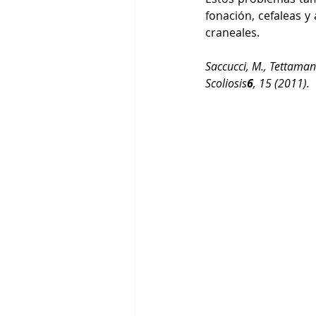
fonación, cefaleas y
craneales.
Saccucci, M., Tettamant
Scoliosis
6
, 15 (2011). 