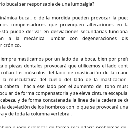
rio bucal ser responsable de una lumbalgia?
dinámica bucal, o de la mordida pueden provocar la pue
smos compensadores que provoquen alteraciones en la
Esto puede derivar en desviaciones secundarias funciona
an a la mecánica lumbar con degeneraciones discale
r crónico.
 siempre masticamos por un lado de la boca, bien por pref
za o piezas dentales provocará que utilicemos el lado cont
rtrofian los músculos del lado de masticación de la mand
 la musculatura del cuello del lado de la masticación
la cabeza  hacia ese lado por el aumento del tono muscul
 ocular de forma compensatoria y se eleva cintura escapul
 cabeza, y de forma concatenada la línea de la cadera se d
la desviación de los hombros con lo que se provocará una 
a y de toda la columna vertebral.
bién puede provocar de forma secundaría problemas de re