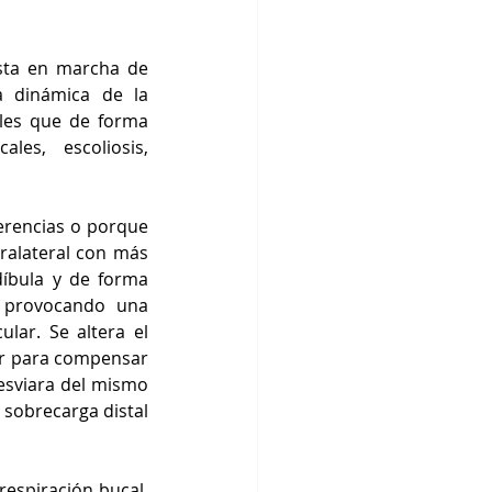
sta en marcha de 
 dinámica de la 
les que de forma 
s, escoliosis, 
erencias o porque 
ralateral con más 
íbula y de forma 
 provocando una 
ar. Se altera el 
ar para compensar 
esviara del mismo 
sobrecarga distal 
spiración bucal, 