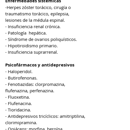
Enfermedades sistémicas
-Herpes zóster torácico, cirugía o 
traumatismo torácico, epilepsia, 
lesiones de la médula espinal. 
- Insuficiencia renal crónica. 
- Patología  hepática. 
- Síndrome de ovarios poliquísticos. 
- Hipotiroidismo primario. 
- Insuficiencia suprarrenal. 
Psicofármacos y antidepresivos
- Haloperidol. 
- Butirofenonas. 
- Fenotiazidas: clorpromazina, 
flufenazina, perfenazina. 
- Fluoxetina. 
- Flufenacina. 
- Tioridacina. 
- Antidepresivos tricíclicos: amitriptilina, 
clorimipramina. 
- Opiáceos: morfina, heroína, 