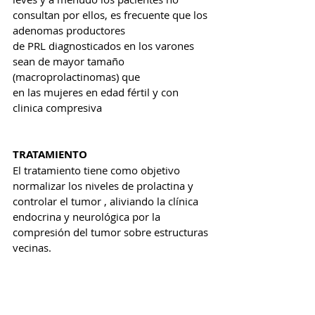
consultan por ellos, es frecuente que los 
adenomas productores 
de PRL diagnosticados en los varones 
sean de mayor tamaño 
(macroprolactinomas) que 
en las mujeres en edad fértil y con 
clinica compresiva 
TRATAMIENTO
El tratamiento tiene como objetivo 
normalizar los niveles de prolactina y 
controlar el tumor , aliviando la clínica 
endocrina y neurológica por la 
compresión del tumor sobre estructuras 
vecinas. 
Normalmente  la primera opción 
terapéutica suele ser farmacológica con 
agonistas dopaminérgicos consiguiendo 