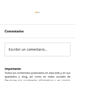
Comentarios
Escribir un comentario...
Nutrición celular
Vitamina D y rie
funcional
vascular
Importante
:
Todos los contenidos publicados en esta web y en sus
apartados y blog, así como en redes sociales de
Neuronae son puramente informativos y en ningún
caso deben considerarse sustitutos del diagnóstico y
tratamiento médico. La duplicación del contenido de
la web y blogs de Neuronae debe ser autorizada por
escrito por la dirección general de Neuronae.