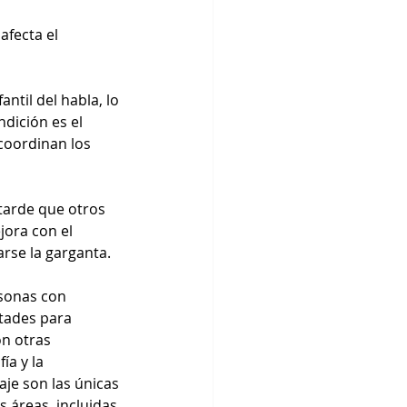
afecta el 
til del habla, lo 
dición es el 
coordinan los 
tarde que otros 
jora con el 
rse la garganta.
sonas con 
tades para 
n otras 
ía y la 
je son las únicas 
s áreas, incluidas 