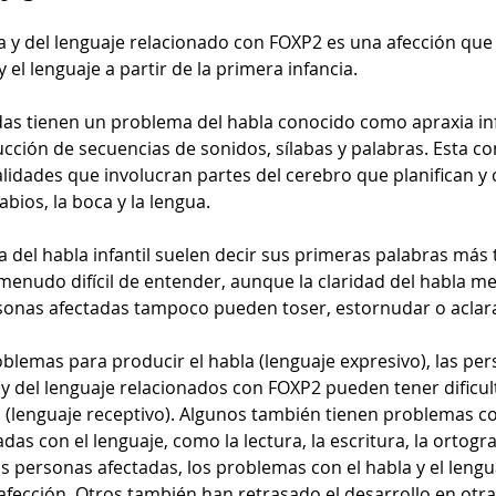
la y del lenguaje relacionado con FOXP2 es una afección que 
y el lenguaje a partir de la primera infancia.
as tienen un problema del habla conocido como apraxia infan
ucción de secuencias de sonidos, sílabas y palabras. Esta con
idades que involucran partes del cerebro que planifican y 
bios, la boca y la lengua.
a del habla infantil suelen decir sus primeras palabras más 
 menudo difícil de entender, aunque la claridad del habla me
sonas afectadas tampoco pueden toser, estornudar o aclara
lemas para producir el habla (lenguaje expresivo), las per
 y del lenguaje relacionados con FOXP2 pueden tener dificul
(lenguaje receptivo). Algunos también tienen problemas co
das con el lenguaje, como la lectura, la escritura, la ortograf
s personas afectadas, los problemas con el habla y el lengua
 afección. Otros también han retrasado el desarrollo en otra