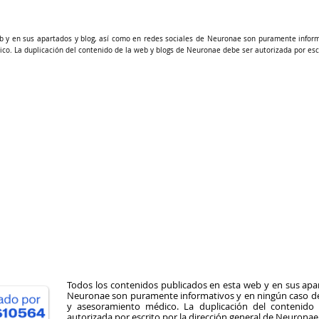
b y en sus apartados y blog, así como en redes sociales de Neuronae son puramente infor
ico. La duplicación del contenido de la web y blogs de Neuronae debe ser autorizada por esc
Todos los contenidos publicados en esta web y en sus apar
Neuronae son puramente informativos y en ningún caso deb
y asesoramiento médico. La duplicación del contenid
autorizada por escrito por la dirección general de Neuronae