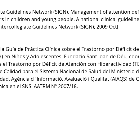
iate Guidelines Network (SIGN). Management of attention defi
s in children and young people. A national clinical guidelin
Intercollegiate Guidelines Network (SIGN); 2009 Oct[
a Guía de Práctica Clínica sobre el Trastorno por Défi cit d
) en Niños y Adolescentes. Fundació Sant Joan de Déu, coo
e el Trastorno por Déficit de Atención con Hiperactividad (
e Calidad para el Sistema Nacional de Salud del Ministerio d
aldad. Agència d´Informació, Avaluació i Qualitat (AIAQS) de C
ínica en el SNS: AATRM Nº 2007/18.