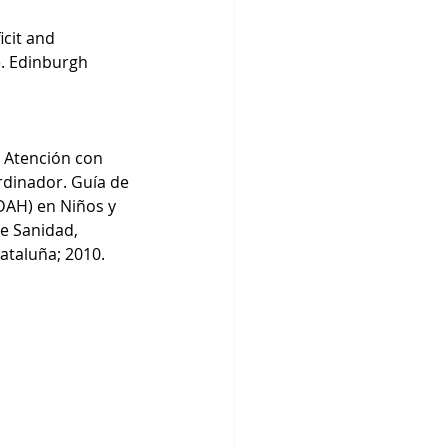
cit and 
e. Edinburgh 
e Atención con 
rdinador. Guía de 
TDAH) en Niños y 
e Sanidad, 
ataluña; 2010. 