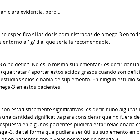
an clara evidencia, pero...
o se especifica si las dosis administradas de omega-3 en tod
 entorno a 1g/ dia, que seria la recomendable.
-3 o no déficit: No es lo mismo suplementar ( es decir dar u
t ) que tratar ( aportar estos acidos grasos cuando son defici
estudios sólos e habla de suplemento. En ningún estudio se
mega-3 en estos pacientes. 
o son estadisticamente significativos: es decir hubo algunas
 una cantidad significativa para considerar que no fuera deb
 respuesta en algunos pacientes pudiera estar relacionada c
ga -3, de tal forma que pudiera ser útil su suplemento en p
útiles en pacientes con niveles normales de omega-3.