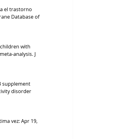
a el trastorno 
hrane Database of 
children with 
eta-analysis. J 
3 supplement 
ivity disorder 
tima vez: Apr 19, 