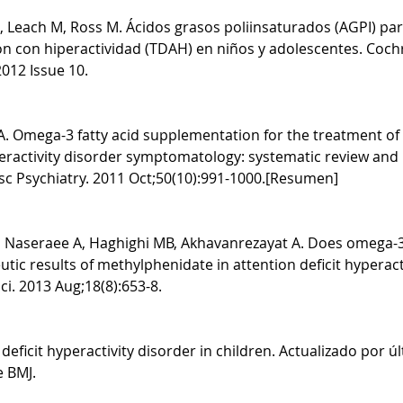
d S, Leach M, Ross M. Ácidos grasos poliinsaturados (AGPI) par
ión con hiperactividad (TDAH) en niños y adolescentes. Coc
012 Issue 10. 
 Omega-3 fatty acid supplementation for the treatment of 
peractivity disorder symptomatology: systematic review and m
c Psychiatry. 2011 Oct;50(10):991-1000.[Resumen] 
P, Naseraee A, Haghighi MB, Akhavanrezayat A. Does omega-
ic results of methylphenidate in attention deficit hyperact
ci. 2013 Aug;18(8):653-8. 
 deficit hyperactivity disorder in children. Actualizado por úl
e BMJ.