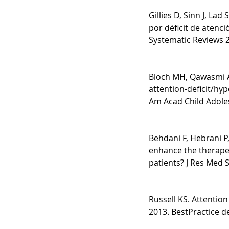
Gillies D, Sinn J, La
por déficit de atenc
Systematic Reviews 2
Bloch MH, Qawasmi A.
attention-deficit/hy
Am Acad Child Adoles
Behdani F, Hebrani 
enhance the therapeut
patients? J Res Med S
Russell KS. Attention
2013. BestPractice d