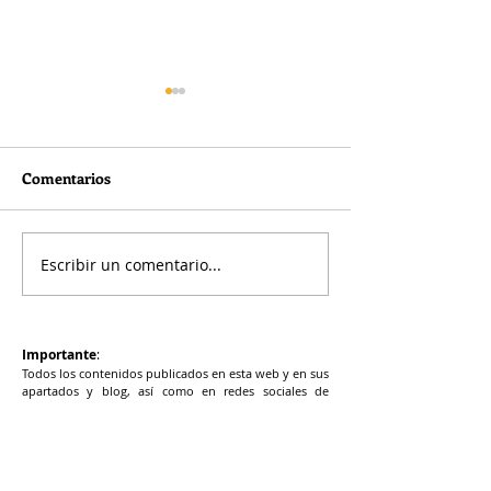
Comentarios
Escribir un comentario...
Nutrición celular
Vitamina D y rie
funcional
vascular
Importante
:
Todos los contenidos publicados en esta web y en sus
apartados y blog, así como en redes sociales de
Neuronae son puramente informativos y en ningún
caso deben considerarse sustitutos del diagnóstico y
tratamiento médico. La duplicación del contenido de
la web y blogs de Neuronae debe ser autorizada por
escrito por la dirección general de Neuronae.