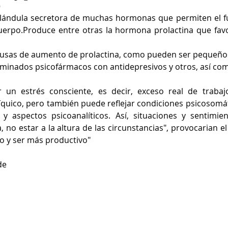
9
 glándula secretora de muchas hormonas que permiten el f
uerpo.Produce entre otras la hormona prolactina que favor
acusas de aumento de prolactina, como pueden ser pequeñ
minados psicofármacos con antidepresivos y otros, así como
 un estrés consciente, es decir, exceso real de trabajo, 
síquico, pero también puede reflejar condiciones psicosomát
 y aspectos psicoanalíticos. Así, situaciones y sentimie
a, no estar a la altura de las circunstancias", provocarian el
o y ser más productivo"
de