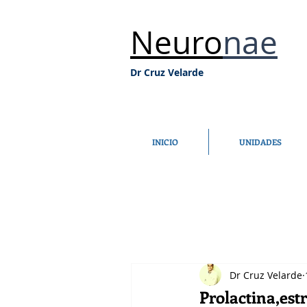
Neuro
nae
Dr Cruz Velarde
INICIO
UNIDADES
Dr Cruz Velarde
Prolactina,est