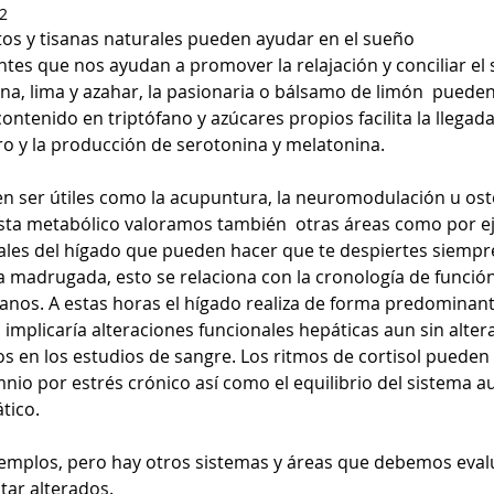
2
os y tisanas naturales pueden ayudar en el sueño
ntes que nos ayudan a promover la relajación y conciliar el
na, lima y azahar, la pasionaria o bálsamo de limón  pueden 
contenido en triptófano y azúcares propios facilita la llegada
o y la producción de serotonina y melatonina.
n ser útiles como la acupuntura, la neuromodulación u ost
ista metabólico valoramos también  otras áreas como por e
ales del hígado que pueden hacer que te despiertes siempr
la madrugada, esto se relaciona con la cronología de funci
ganos. A estas horas el hígado realiza de forma predominan
 implicaría alteraciones funcionales hepáticas aun sin alter
 en los estudios de sangre. Los ritmos de cortisol pueden
mnio por estrés crónico así como el equilibrio del sistema 
tico.
jemplos, pero hay otros sistemas y áreas que debemos eval
tar alterados.