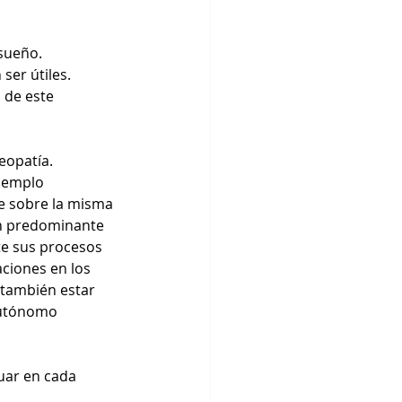
 sueño.
ser útiles. 
 de este 
eopatía.
jemplo 
e sobre la misma 
ón predominante 
te sus procesos 
aciones en los 
 también estar 
autónomo 
uar en cada 