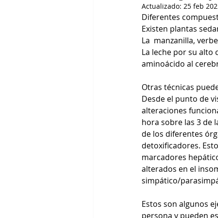
Actualizado:
25 feb 202
Diferentes compuest
Existen plantas seda
La  manzanilla, verbe
La leche por su alto 
aminoácido al cerebr
Otras técnicas puede
Desde el punto de v
alteraciones funcion
hora sobre las 3 de 
de los diferentes ór
detoxificadores. Esto
marcadores hepáticos
alterados en el inso
simpático/parasimpá
Estos son algunos e
persona y pueden es