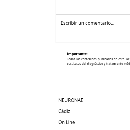
Escribir un comentario...
Vitamina D y riesgo vascular
Importante
:
Todos los contenidos publicados en esta we
sustitutos del diagnóstico y tratamiento méd
NEURONAE
Cádiz​
​On Line