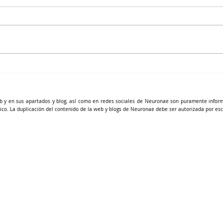
Disminuye tu riesgo vascular,
naturalmente
b y en sus apartados y blog, así como en redes sociales de Neuronae son puramente infor
ico. La duplicación del contenido de la web y blogs de Neuronae debe ser autorizada por esc