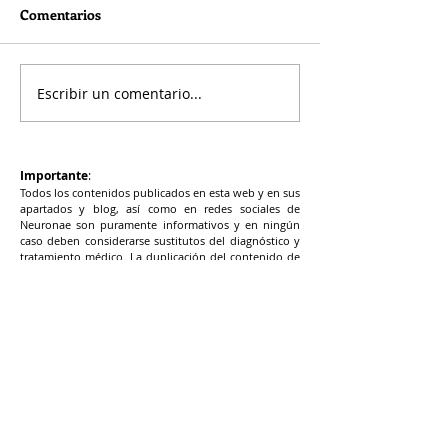
Comentarios
Escribir un comentario...
Nutrición celular
Vitamina D y rie
funcional
vascular
Importante
:
Todos los contenidos publicados en esta web y en sus
apartados y blog, así como en redes sociales de
Neuronae son puramente informativos y en ningún
caso deben considerarse sustitutos del diagnóstico y
tratamiento médico. La duplicación del contenido de
la web y blogs de Neuronae debe ser autorizada por
escrito por la dirección general de Neuronae.
NEURONAE
Cádiz​